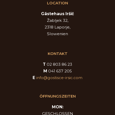
LOCATION
Gästehaus Iršič
Žabljek 32,
2318 Laporje,
Slowenien
KONTAKT
T
02 803 86 23
M
041 637 205
E
info@gostisce-irsic.com
ÖFFNUNGSZEITEN
MON:
GESCHLOSSEN