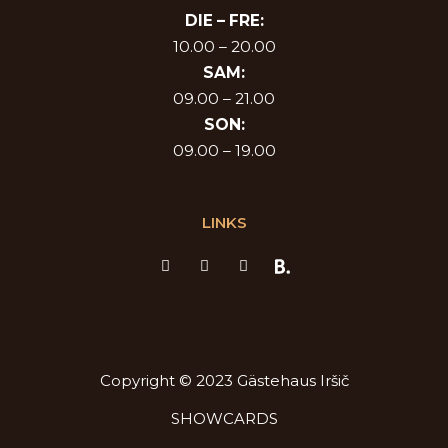
DIE –
FRE:
10.00 – 20.00
SAM:
09.00 – 21.00
SON:
09.00 – 19.00
LINKS
F
I
T
a
n
r
c
s
i
e
t
p
b
a
a
o
g
d
o
r
v
k
a
i
-
m
s
Copyright © 2023 Gästehaus Iršič
f
o
r
SHOWCARDS