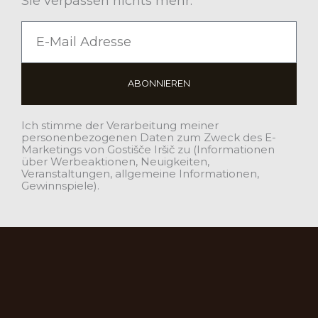
Sie verpassen nichts mehr.
E-
Mail
ABONNIEREN
Ich stimme der Verarbeitung meiner
personenbezogenen Daten zum Zweck des E-
Marketings von Gostišče Iršič zu (Informationen
über Werbeaktionen, Neuigkeiten,
Veranstaltungen, allgemeine Informationen,
Gewinnspiele).