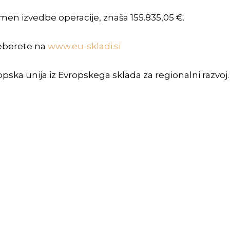
amen izvedbe operacije, znaša 155.835,05 €.
reberete na
www.eu-skladi.si
opska unija iz Evropskega sklada za regionalni razvoj.