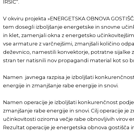
IRŠIČ”.
V okviru projekta »ENERGETSKA OBNOVA GOSTIŠČA IN
tem dosegli izboljšanje energetske in snovne učinko
in klet, zamenjali okna z energetsko učinkovitejšim
vse armature z varčnejšimi, zmanjšali količino odp
deževnico, namestili konvektorje, potratne sijalke z
stran ter natisnili nov propagandi material kot so b
Namen javnega razpisa je izboljšati konkurenčnost
energije in zmanjšanje rabe energije in snovi.
Namen operacije je izboljšati konkurenčnost podjet
zmanjšanje rabe energije in snovi. Cilj operacije j
učinkovitosti oziroma večje rabe obnovljivih virov 
Rezultat operacije je energetska obnova gostišča in