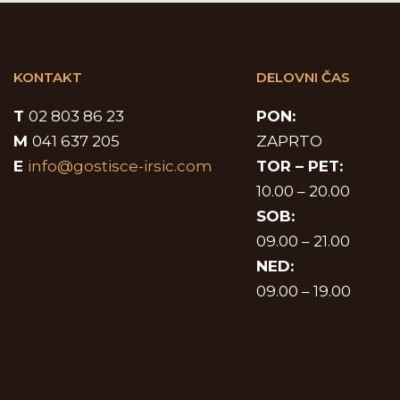
KONTAKT
DELOVNI ČAS
T
02 803 86 23
PON:
M
041 637 205
ZAPRTO
E
info@gostisce-irsic.com
TOR –
PET:
10.00 – 20.00
SOB:
09.00 – 21.00
NED:
09.00 – 19.00