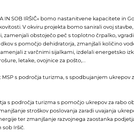
 SOB IRŠIČ« bomo nastanitvene kapacitete in Gostiš
vitosti. V okviru projekta bomo sanirali ovoj stavbe,
i, zamenjali obstoječo peč s toplotno črpalko, vgradi
adkov s pomočjo dehidratorja, zmanjšali količino vo
amenjali z varčnimi sijalkami, izdelali energetsko iz
rošure, letake, ovojnice za pošto,…
 MSP s področja turizma, s spodbujanjem ukrepov za
ja s področja turizma s pomočjo ukrepov za rabo obno
e zmanjšanje stroškov poslovanja zaradi uvajanja ukr
energije ter zmanjšanje razvojnega zaostanka podjetj
 sob Iršič.