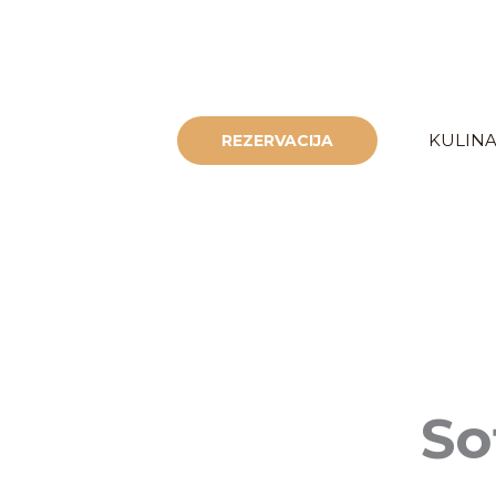
Skip
to
content
KULINA
REZERVACIJA
So