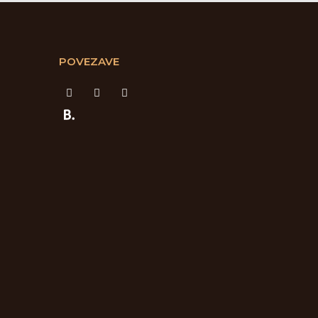
POVEZAVE
F
I
T
a
n
r
c
s
i
e
t
p
b
a
a
o
g
d
o
r
v
k
a
i
-
m
s
f
o
r